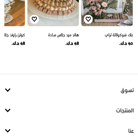
بنك شوكولاتة تراي
هاند ميد جلاس سادة
كوتن راوند جلاس
40 د.ك.
48 د.ك.
48 د.ك.
تسوق
المنتجات
عنا