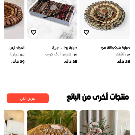
صينية شوكولاتة 750
صينية بيضاء كبيرة
الموند تري
من
تشيكر
من
هاوس اوف جوي
من
دونروا
28 د.ك.
28 د.ك.
29 د.ك.
منتجات أخرى من البائع
عرض الكل