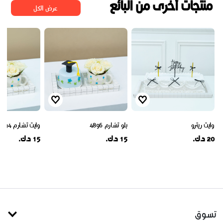
منتجات أخرى من البائع
عرض الكل
وايت ريترو
بلو تشارم 4896
وايت تشارم 4894
20 د.ك.
15 د.ك.
15 د.ك.
تسوق