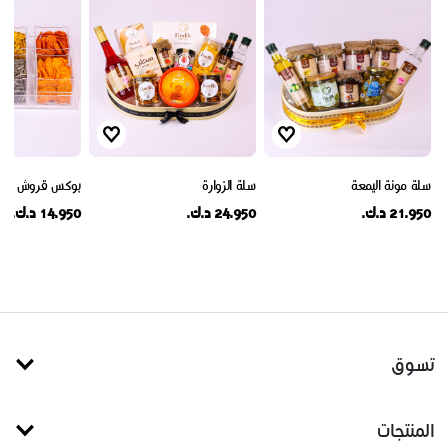
سلة مونة اليمعة
سلة الزوارة
بوكس قروش دام
21.950 د.ك.
24.950 د.ك.
14.950 د.ك.
تسوق
المنتجات