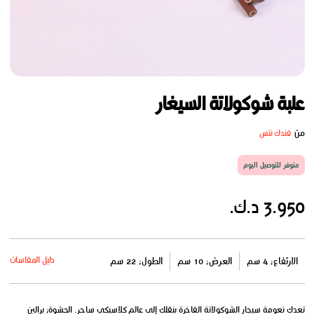
علبة شوكولاتة السيغار
من
فندك نتس
متوفر للتوصيل اليوم
3.950 د.ك.
دليل المقاسات
الارتفاع: 4 سم
العرض: 10 سم
الطول: 22 سم
تعدك نعومة سيجار الشوكولاتة الفاخرة بنقلك إلى عالم كلاسيكي ساحر. الحشوة: برالين