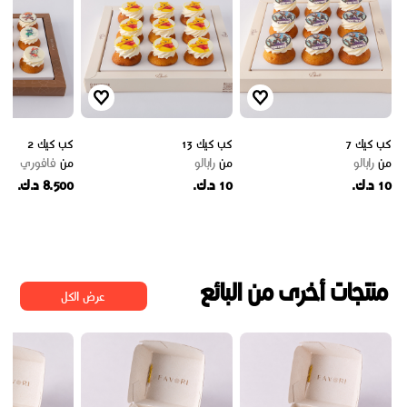
كب كيك 7
كب كيك 13
كب كيك 2
من
رابالو
من
رابالو
من
فافوري
10 د.ك.
10 د.ك.
8.500 د.ك.
منتجات أخرى من البائع
عرض الكل