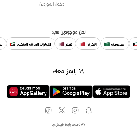
دخول الموردين
نحن موجودين في:
السعودية
البحرين
قطر
الإمارات العربية المتحدة
عم
خذ بليمز معك
©
2026
بليمز ش.ش.و.