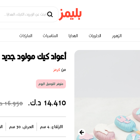
الزهور
الحلويات
الهدايا
المناسبات
الماركات
أعواد كيك مولود جديد
من
كرمز
متوفر للتوصيل اليوم
14.410 د.ك.
16.950 د.ك.
الارتفاع: 4 سم
العرض: 30 سم
الط