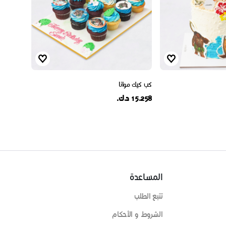
كب كيك موانا
15.258 د.ك.
المساعدة
تتبع الطلب
الشروط و الأحكام