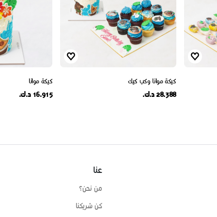
كيكة موانا وكب كيك
كيكة موانا
28.388 د.ك.
16.915 د.ك.
عنا
من نحن؟
كن شريكنا