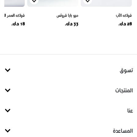
فواكه الأب
ميو بابا فروتس
فواكه العمر السعي
28 د.ك.
33 د.ك.
18 د.ك.
تسوق
المنتجات
عنا
المساعدة