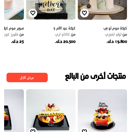
كيكة موم تو بي
كيكة عيد الام 5
سوبر موم كيك
من
لولو تشيري
من
كاكاو تري
من
فلورز كورنر
19.800 د.ك.
20.500 د.ك.
25 د.ك.
منتجات أخرى من البائع
عرض الكل