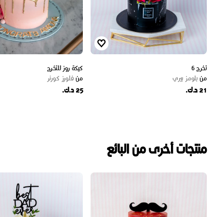
تخرج 6
كيكة روز للتخرج
من
بلومز بيري
من
فلورز كورنر
21 د.ك.
25 د.ك.
منتجات أخرى من البائع