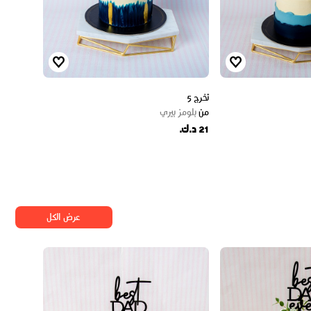
تخرج 5
من
بلومز بيري
21 د.ك.
عرض الكل