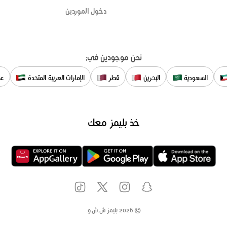
دخول الموردين
نحن موجودين في:
السعودية
البحرين
قطر
الإمارات العربية المتحدة
عم
خذ بليمز معك
©
2026
بليمز ش.ش.و.