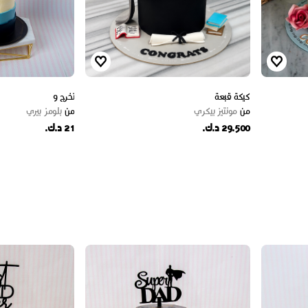
كيكة قبعة
تخرج 9
من
مونتيز بيكري
من
بلومز بيري
29.500 د.ك.
21 د.ك.