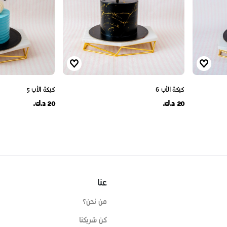
كيكة الأب 6
كيكة الأب 5
20 د.ك.
20 د.ك.
عنا
من نحن؟
كن شريكنا