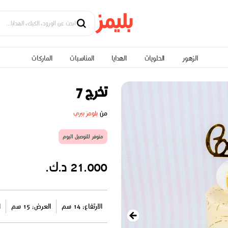
الزهور
الحلويات
الهدايا
المناسبات
الماركات
تخرج 7
من
بلومز بيري
متوفر للتوصيل اليوم
21.000 د.ك.
الارتفاع: 14 سم
العرض: 15 سم
ا