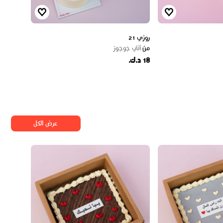
روزي 21
من
آنتي جوجوز
18 د.ك.
عرض الكل