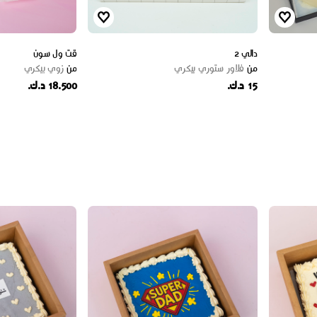
دالي 2
قت ول سون
من
فلاور ستوري بيكري
من
زوي بيكري
15 د.ك.
18.500 د.ك.