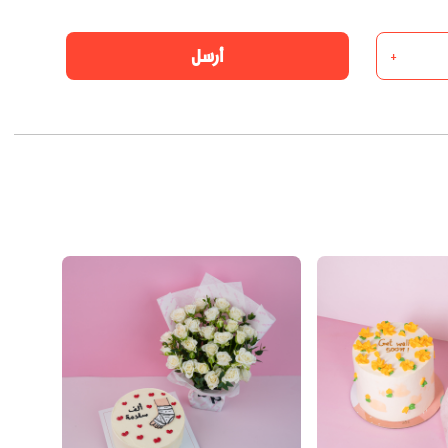
أرسل
+