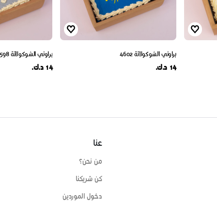
براوني الشوكولاتة 4602
براوني الشوكولاتة 4598
14 د.ك.
14 د.ك.
عنا
من نحن؟
كن شريكنا
دخول الموردين