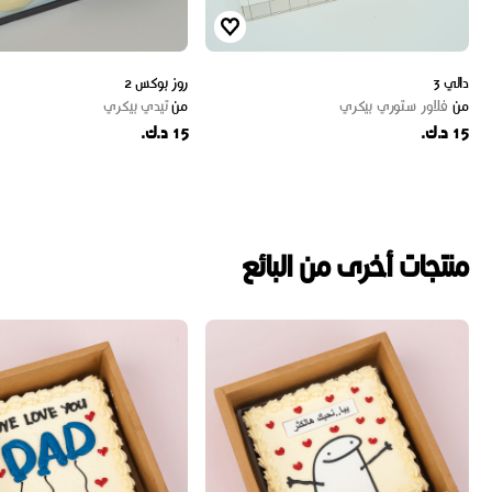
دالي 3
روز بوكس 2
من
فلاور ستوري بيكري
من
تيدي بيكري
15 د.ك.
15 د.ك.
منتجات أخرى من البائع