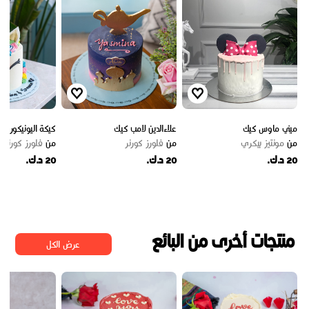
ميني ماوس كيك
علاءالدين لامب كيك
كيكة اليونيكورن I
من
مونتيز بيكري
من
فلورز كورنر
من
فلورز كورنر
20 د.ك.
20 د.ك.
20 د.ك.
منتجات أخرى من البائع
عرض الكل