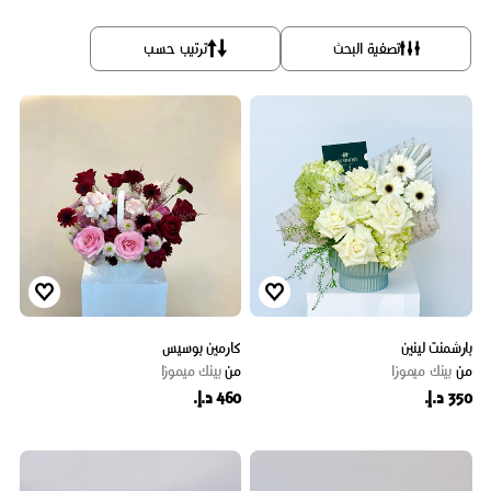
تصفية البحث
ترتيب حسب
بارشمنت لينين
كارمين بوسيس
من
بينك ميموزا
من
بينك ميموزا
350 د.إ.
460 د.إ.