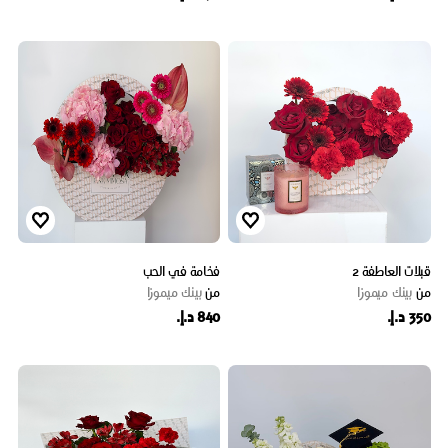
قبلات العاطفة 2
فخامة في الحب
من
بينك ميموزا
من
بينك ميموزا
350 د.إ.
840 د.إ.