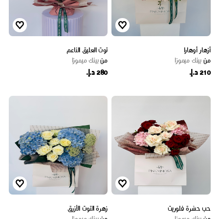
أزهار أوهارا
توت العليق الناعم
من
بينك ميموزا
من
بينك ميموزا
210 د.إ.
280 د.إ.
حب حشرة فلوريت
زهرة التوت الأزرق
من
بينك ميموزا
من
بينك ميموزا