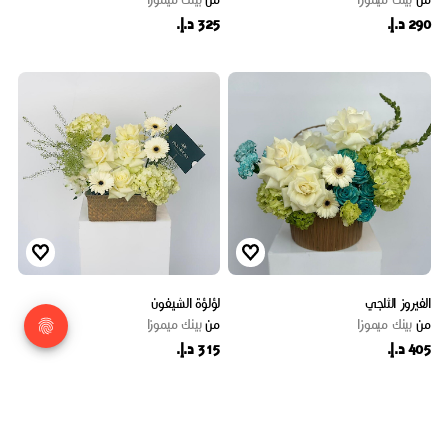
290 د.إ.
325 د.إ.
الفيروز الثلجي
لؤلؤة الشيفون
من
بينك ميموزا
من
بينك ميموزا
405 د.إ.
315 د.إ.