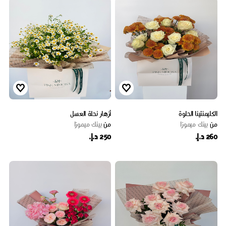
الكليمنتينا الحلوة
أزهار نحلة العسل
من
بينك ميموزا
من
بينك ميموزا
260 د.إ.
250 د.إ.