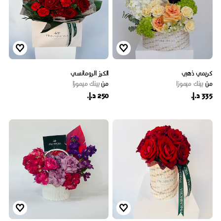
كريمي ذهبي
الكرز الرومانسي
من
بينك ميموزا
من
بينك ميموزا
335 د.إ.
250 د.إ.