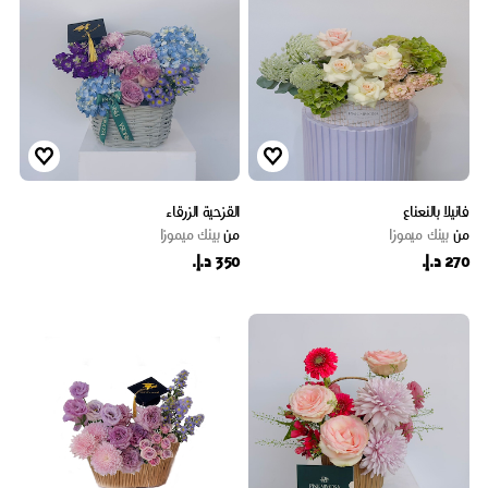
فانيلا بالنعناع
القزحية الزرقاء
من
بينك ميموزا
من
بينك ميموزا
270 د.إ.
350 د.إ.