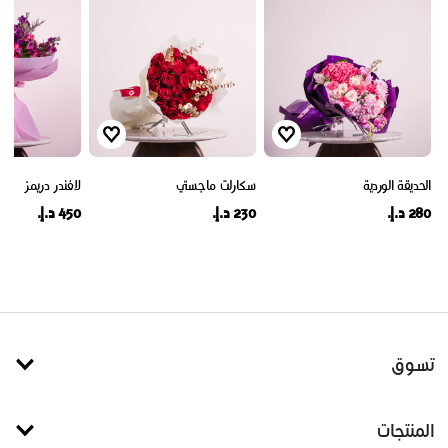
الحديقة الوردية
سكارلت ماجستي
لافندر دريمز
280 د.إ.
230 د.إ.
450 د.إ.
تسوق
المنتجات