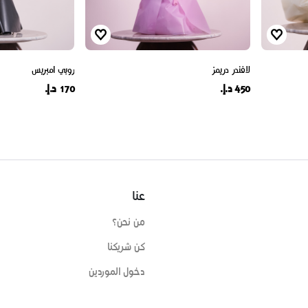
لافندر دريمز
روبي امبريس
450 د.إ.
170 د.إ.
عنا
من نحن؟
كن شريكنا
دخول الموردين