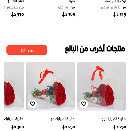
لوف بانش صغير
مارثا
باقة الحب 3
من
ذا بنتش بوكس
من
انترا فلورا
من
شكسبير فلير
313 د.إ.
365 د.إ.
330 د.إ.
منتجات أخرى من البائع
عرض الكل
حقيبة أكريليك 35
حقيبة أكريليك 30
حقيبة اكريليك 25
230 د.إ.
250 د.إ.
300 د.إ.