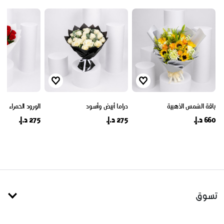
باقة الشمس الذهبية
دراما أبيض وأسود
الورود الحمراء الم
660 د.إ.
275 د.إ.
275 د.إ.
تسوق