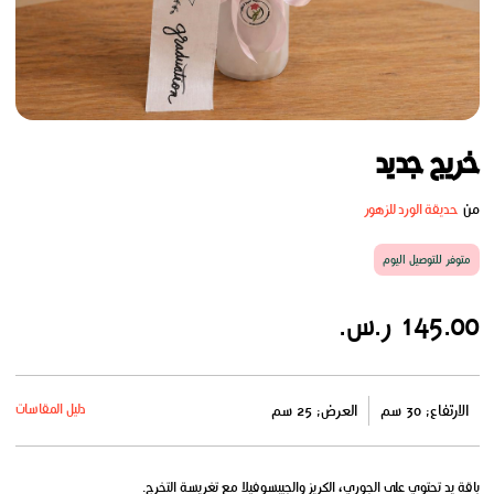
خريج جديد
من
حديقة الورد للزهور
متوفر للتوصيل اليوم
145.00 ر.س.
دليل المقاسات
الارتفاع: 30 سم
العرض: 25 سم
باقة يد تحتوي على الجوري، الكريز والجيبسوفيلا مع تغريسة التخرج.