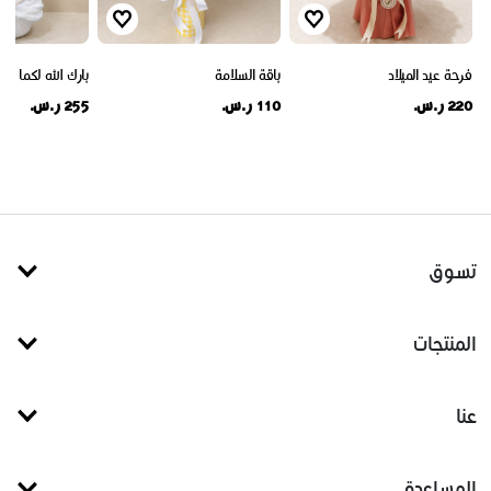
فرحة عيد الميلاد
باقة السلامة
بارك الله لكما
220 ر.س.
110 ر.س.
255 ر.س.
تسوق
المنتجات
عنا
المساعدة