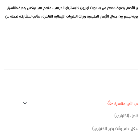
بوكس يحتوي على 5 كريزانتم سبراي بونيتا باللون الأصفر وعبوة 200غ من بسكويت لويزون كانيستريلو الحرفي، مقدم في بوكس هدية متناسق
حيوية تجمع بين جمال الأزهار الطبيعية وتراث الحلويات الإيطالية الفاخرة، مثالي لمشاركة لحظة من