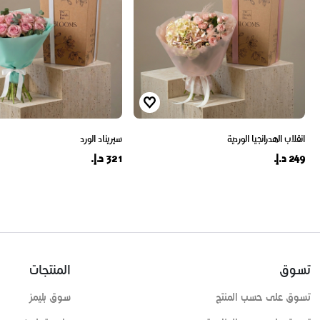
انقلاب الهدرانجيا الوردية
سيريناد الورد
249 د.إ.
321 د.إ.
تسوق
المنتجات
تسوق على حسب المنتج
سوق بليمز