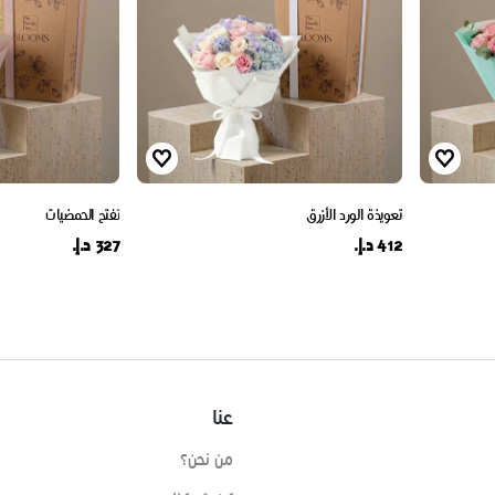
تعويذة الورد الأزرق
تفتح الحمضيات
412 د.إ.
327 د.إ.
عنا
من نحن؟