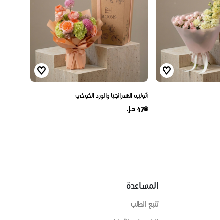
أتولييه الهدرانجيا والورد الخوخي
478 د.إ.
المساعدة
تتبع الطلب