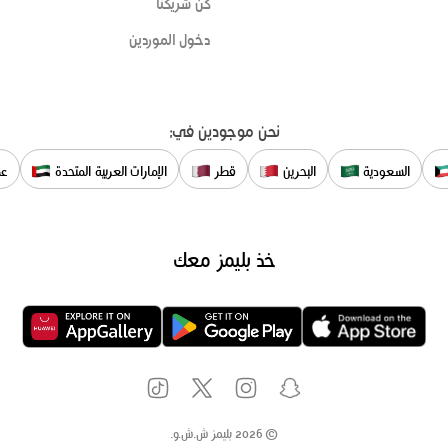
كن شريكنا
دخول الموردين
نحن موجودين في:
السعودية
البحرين
قطر
الإمارات العربية المتحدة
عم
خذ بليمز معك
©
2026
بليمز ش.ش.و.