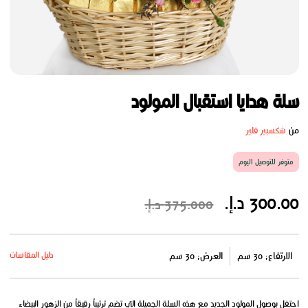
سلة هدايا استقبال المولود
من
شكسبير فلير
متوفر للتوصيل اليوم
300.00 د.إ.
375.000 د.إ.
دليل المقاسات
الارتفاع: 30 سم
العرض: 30 سم
احتفل بوصول المولود الجديد مع هذه السلة الجميلة التي تضم ترتيباً رقيقاً من الزهور البيضاء