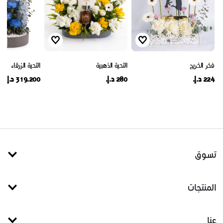
فخر الخريج
التحية الذهبية
التحية الزرقاء
224 د.إ.
280 د.إ.
319.200 د.إ.
تسوق
المنتجات
عنا