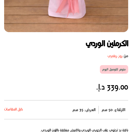
الكرملين الوردي
من
روز ريفيري
متوفر للتوصيل اليوم
339.00 د.إ.
دليل المقاسات
الارتفاع: 50 سم
العرض: 35 سم
باقة يد تحتوي على الجوري الوردي والابيض مغلفة باللون الوردي.