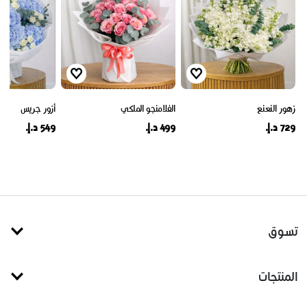
زهور النعنع
الفلامنجو الملكي
أزور جريس
729 د.إ.
499 د.إ.
549 د.إ.
تسوق
المنتجات